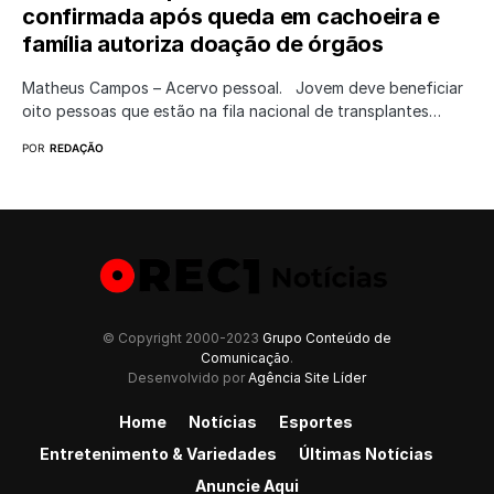
confirmada após queda em cachoeira e
família autoriza doação de órgãos
Matheus Campos – Acervo pessoal. Jovem deve beneficiar
oito pessoas que estão na fila nacional de transplantes…
POR
REDAÇÃO
© Copyright 2000-2023
Grupo Conteúdo de
Comunicação
.
Desenvolvido por
Agência Site Líder
Home
Notícias
Esportes
Entretenimento & Variedades
Últimas Notícias
Anuncie Aqui