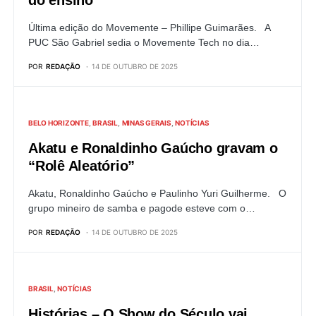
do ensino
Última edição do Movemente – Phillipe Guimarães. A
PUC São Gabriel sedia o Movemente Tech no dia…
POR
REDAÇÃO
14 DE OUTUBRO DE 2025
BELO HORIZONTE
BRASIL
MINAS GERAIS
NOTÍCIAS
Akatu e Ronaldinho Gaúcho gravam o
“Rolê Aleatório”
Akatu, Ronaldinho Gaúcho e Paulinho Yuri Guilherme. O
grupo mineiro de samba e pagode esteve com o…
POR
REDAÇÃO
14 DE OUTUBRO DE 2025
BRASIL
NOTÍCIAS
Histórias – O Show do Século vai