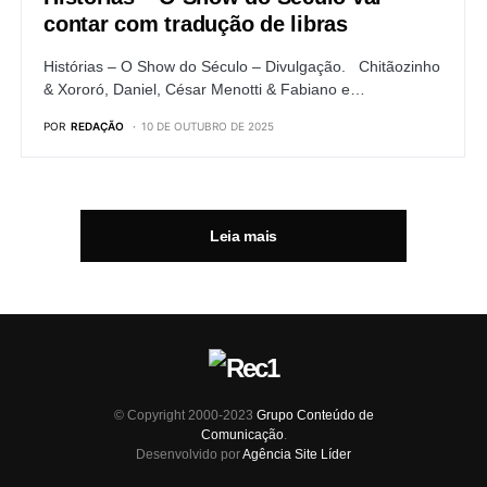
contar com tradução de libras
Histórias – O Show do Século – Divulgação. Chitãozinho
& Xororó, Daniel, César Menotti & Fabiano e…
POR
REDAÇÃO
10 DE OUTUBRO DE 2025
Leia mais
© Copyright 2000-2023
Grupo Conteúdo de
Comunicação
.
Desenvolvido por
Agência Site Líder