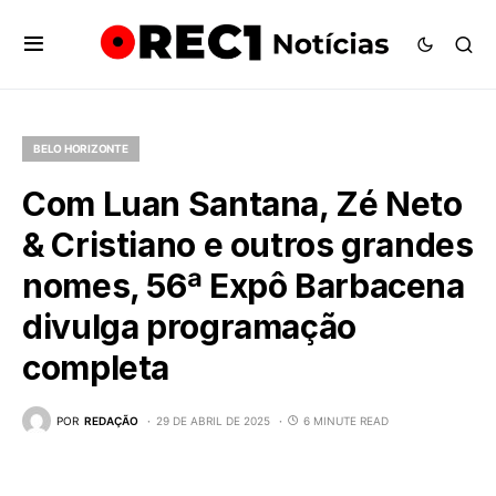
BELO HORIZONTE
Com Luan Santana, Zé Neto
& Cristiano e outros grandes
nomes, 56ª Expô Barbacena
divulga programação
completa
POR
REDAÇÃO
29 DE ABRIL DE 2025
6 MINUTE READ